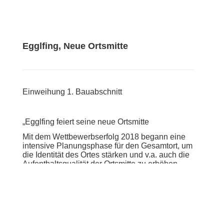
Egglfing, Neue Ortsmitte
Einweihung 1. Bauabschnitt
„Egglfing feiert seine neue Ortsmitte
Mit dem Wettbewerbserfolg 2018 begann eine
intensive Planungsphase für den Gesamtort, um
die Identität des Ortes stärken und v.a. auch die
Aufenthaltsqualität der Ortsmitte zu erhöhen.
Das Maifest anlässlich der Einweihung des 1.
Bauabschnitts zeigte bei strahlendem Wetter
und Hunderten von Besuchern das Potential
des Platzes für das gemeinsam Dorfleben.“