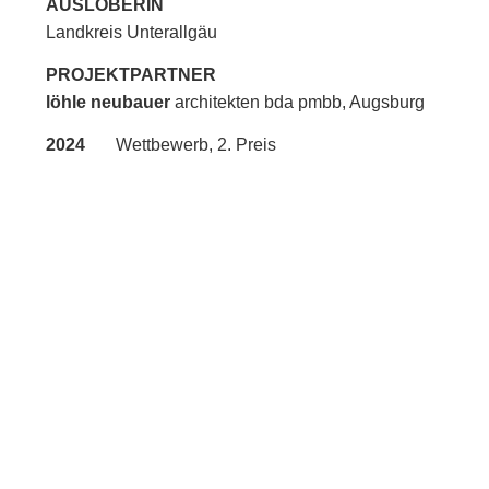
AUSLOBERIN
Landkreis Unterallgäu
PROJEKTPARTNER
löhle neubauer
architekten bda pmbb, Augsburg
2024
Wettbewerb, 2. Preis
ca. 16.950 qm
Mit üppigem Grün umgeben die Freiflächen das
neue Haus. Vorplatz, Höfe, Vor- und Rücksprünge
des neuen Hauses, Unterbauung und funktionale
Erfordernisse gliedern das Areal in verschiedene
Teilbereiche.
Diese werden mit unterschiedlichen
Landschaftsbildern des Landkreises bespielt und
bilden im Zusammenspiel collagenartig einen
kompakten Eindruck der landschaftlichen
Schönheit des Kreises.