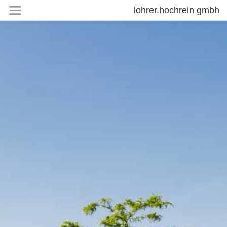
lohrer.hochrein gmbh