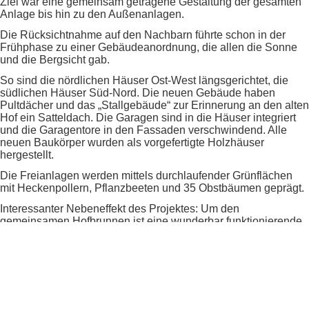
Ziel war eine gemeinsam getragene Gestaltung der gesamten
Anlage bis hin zu den Außenanlagen.
Die Rücksichtnahme auf den Nachbarn führte schon in der
Frühphase zu einer Gebäudeanordnung, die allen die Sonne
und die Bergsicht gab.
So sind die nördlichen Häuser Ost-West längsgerichtet, die
südlichen Häuser Süd-Nord. Die neuen Gebäude haben
Pultdächer und das „Stallgebäude“ zur Erinnerung an den alten
Hof ein Satteldach. Die Garagen sind in die Häuser integriert
und die Garagentore in den Fassaden verschwindend. Alle
neuen Baukörper wurden als vorgefertigte Holzhäuser
hergestellt.
Die Freianlagen werden mittels durchlaufender Grünflächen
mit Heckenpollern, Pflanzbeeten und 35 Obstbäumen geprägt.
Interessanter Nebeneffekt des Projektes: Um den
gemeinsamen Hofbrunnen ist eine wunderbar funktionierende
Nachbarschaft entstanden.