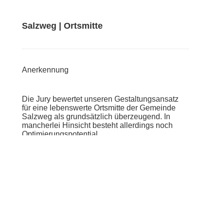
Salzweg | Ortsmitte
Anerkennung
Die Jury bewertet unseren Gestaltungsansatz
für eine lebenswerte Ortsmitte der Gemeinde
Salzweg als grundsätzlich überzeugend. In
mancherlei Hinsicht besteht allerdings noch
Optimierungspotential.
Eine gute Bewertung – ein noch besserer
Ansporn.
08/2021