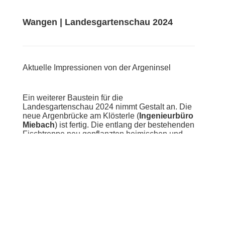
Wangen | Landesgartenschau 2024
Aktuelle Impressionen von der Argeninsel
Ein weiterer Baustein für die
Landesgartenschau 2024 nimmt Gestalt an. Die
neue Argenbrücke am Klösterle (
Ingenieurbüro
Miebach
) ist fertig. Die entlang der bestehenden
Fischtreppe neu gepflanzten heimischen und
zum Teil autochtonen Gehölze sind gut
eingewachsen.
10/2022